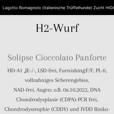
Lagotto Romagnolo (italienische Trüffelhunde) Zucht HI
H2-Wurf
Solipse Cioccolato Panforte
HD-A1 ,JE-/-, LSD-frei, Furnishing:F/F, PL-0,
vollzahniges Scherengebiss,
NAD-frei, Augen: o.B. 06.10.2022, DNA
Chondrodysplasie (CDPA)-PCR frei,
Chondrodystrophie (CDDY) und IVDD Risiko-