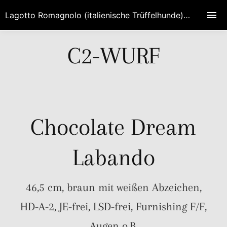
Lagotto Romagnolo (italienische Trüffelhunde) Zucht HIGH EMOTION in Brandenburg/Berlin
C2-WURF
Chocolate Dream
Labando
46,5 cm, braun mit weißen Abzeichen,
HD-A-2, JE-frei, LSD-frei, Furnishing F/F,
Augen o.B.