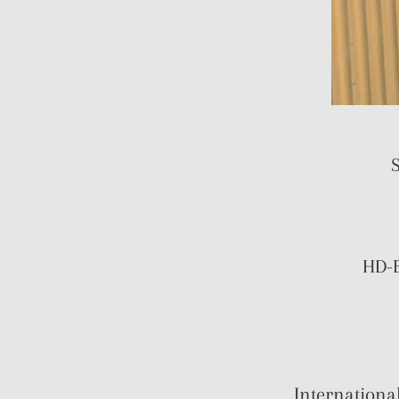
S
HD-B
Internation