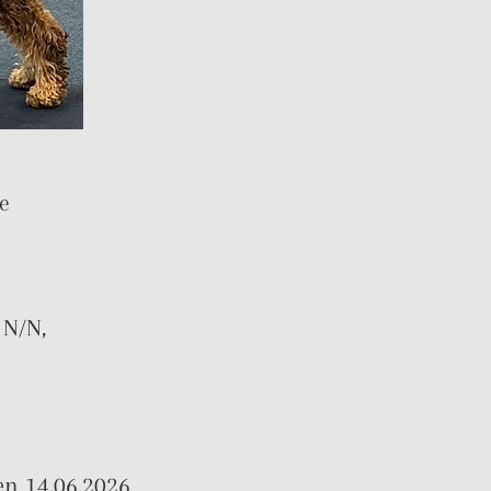
ie
 N/N,
n 14.06.2026