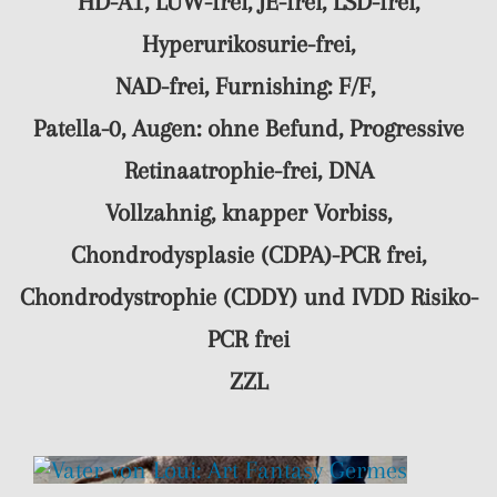
HD-A1, LÜW-frei, JE-frei, LSD-frei,
Hyperurikosurie-frei,
NAD-frei,
Furnishing: F/F,
Patella-0,
Augen: ohne Befund, Progressive
Retinaatrophie-frei, DNA
Vollzahnig, knapper Vorbiss,
Chondrodysplasie (CDPA)-PCR frei,
Chondrodystrophie (CDDY) und IVDD Risiko-
PCR frei
ZZL