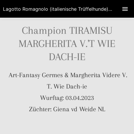
Lagotto Romagnolo (italienische Trüffelhunde) Zucht HIGH EMOTION in Brandenburg/Berlin
Champion TIRAMISU
MARGHERITA V.'T WIE
DACH-IE
Art-Fantasy Germes & Margherita Videre V.
T. Wie Dach-ie
Wurftag: 03.04.2023
Züchter: Giena vd Weide NL